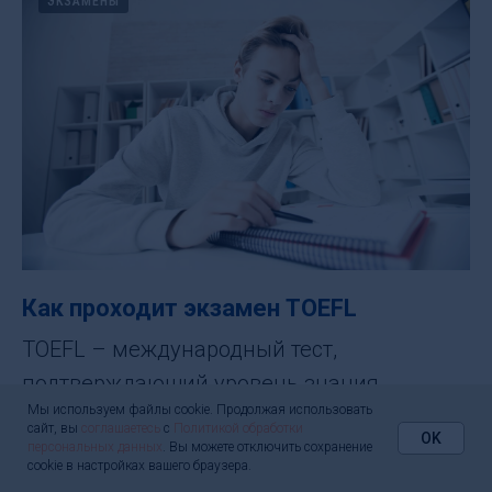
ЭКЗАМЕНЫ
Как проходит экзамен TOEFL
TOEFL – международный тест,
подтверждающий уровень знания
Мы используем файлы cookie. Продолжая использовать
английского языка как иностранного.
сайт, вы
соглашаетесь
с
Политикой обработки
OK
персональных данных
. Вы можете отключить сохранение
cookie в настройках вашего браузера.