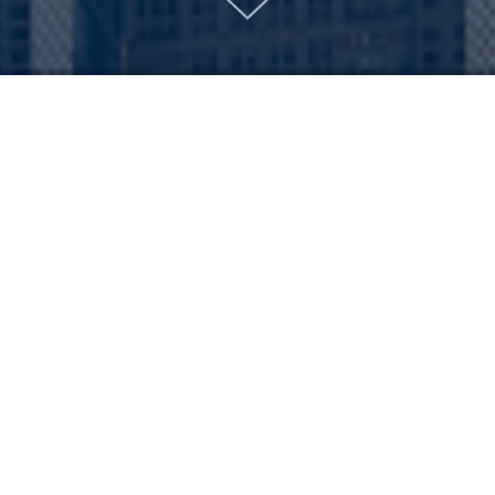
Мастер-класс
США
Мастер-класс для шк
желающих поступить
высшего образования
студентов, поступаю
аспирантуру или MB