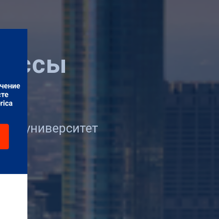
лассы
ША
ский университет