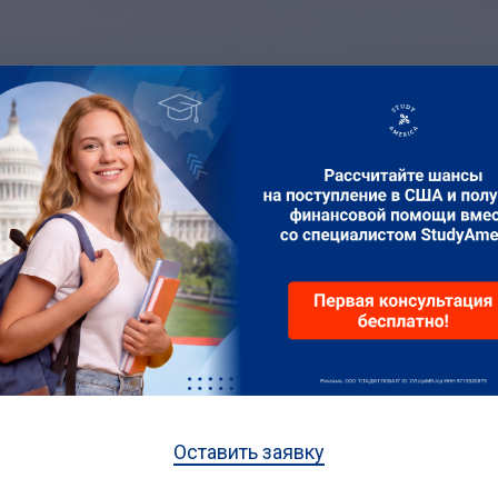
латные мастер-к
 поступлении в С
, как поступить в топовый американ
и учиться в нём бесплатно
Оставить заявку
Узнать подробности