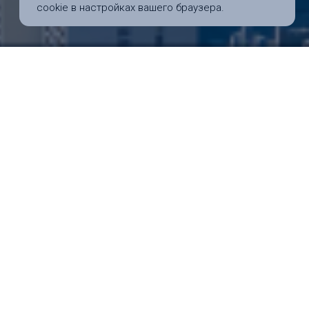
cookie в настройках вашего браузера.
 для поступающих в
ольников и их родителей,
 на программы первого
 в вузы США, а так же для
щих на магистратуру,
A