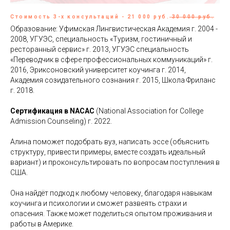
Стоимость 3-х консультаций - 21 000 руб.
30 000 руб.
Образование: Уфимская Лингвистическая Академия г. 2004 -
2008, УГУЭС, специальность «Туризм, гостиничный и
ресторанный сервис» г. 2013, УГУЭС специальность
«Переводчик в сфере профессиональных коммуникаций» г.
2016, Эриксоновский университет коучинга г. 2014,
Академия созидательного сознания г. 2015, Школа Фриланс
г. 2018.
Сертификация в NACAC
(National Association for College
Admission Counseling) г. 2022.
Алина поможет подобрать вуз, написать эссе (объяснить
структуру, привести примеры, вместе создать идеальный
вариант) и проконсультировать по вопросам поступления в
США.
Она найдёт подход к любому человеку, благодаря навыкам
Связаться с нами:
коучинга и психологии и сможет развеять страхи и
опасения. Также может поделиться опытом проживания и
+7 (495) 145-32-50
работы в Америке.
info@studyglobal.ru