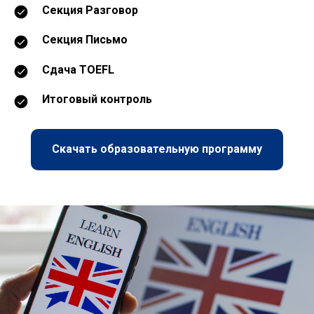
Секция Разговор
Секция Письмо
Сдача TOEFL
Итоговый контроль
Скачать образовательную программу
Связаться с нами:
+7 (495) 145-32-50
info@studyglobal.ru
© 2026 StudyGlobal.
Использование материалов сайта studyglobal.ru
разрешено только при наличии активной ссылки. Все
права защищены.