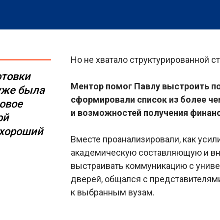
Но не хватало структурированной ст
отовки
Ментор помог Павлу выстроить п
 уже была
сформировали список из более чем
овое
и возможностей получения финан
ой
 хороший
Вместе проанализировали, как усил
академическую составляющую и вне
выстраивать коммуникацию с униве
дверей, общался с представителями
к выбранным вузам.