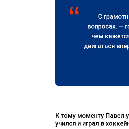
“
С грамотн
вопросах, — г
чем кажется
двигаться впер
К тому моменту Павел у
учился и играл в хоккей