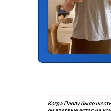
Когда Павлу было шесть
он впервые встал на кон