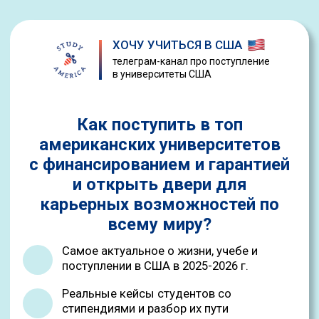
ХОЧУ УЧИТЬСЯ В США
телеграм-канал про поступление
в университеты США
Как поступить в топ
американских университетов
с финансированием и гарантией
и открыть двери для
карьерных возможностей по
всему миру?
Самое актуальное о жизни, учебе и
поступлении в США в 2025-2026 г.
Реальные кейсы студентов со
стипендиями и разбор их пути
Только рабочие действия: пошаговая
подготовка к поступлению, которая
экономит месяцы и тысячи долларов
Закрытые прямые эфиры с Марией
Гурьевой и другими топовыми
экспертами по поступлению в вузы США