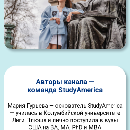
Мария Гурьева — основатель StudyAmerica
— училась в Колумбийской университете
Лиги Плюща и лично поступила в вузы
США на BA, MA, PhD и MBA
Создала авторскую систему