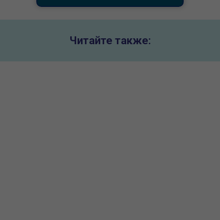
Читайте также:
Колледж Агнес Скотт в США - Study
America
Agnes Scott College – негосударственное учебное заведение с
гуманитарным уклоном. Агнес Скотт основан в 1889 году в
качестве Семинарии Женщин. Читайте подробнее