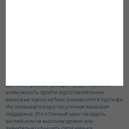
Поступление в университет Адельфи
Подать документы на поступление могут люди,
достигшие возраста 16 лет. Необходимо
предоставить документ об окончании школы,
колледжа или университета. Зарубежные
абитуриенты должны также показать высокий
результат сдачи тестов IELTS/TOEFL.
Для иностранных граждан предоставляется
возможность пройти подготовительные
языковые курсы на базе университета Адельфи.
Им оказывается круглосуточная языковая
поддержка. Это отличный шанс овладеть
английском на высоком уровне или
значительно улучшить свои навыки.