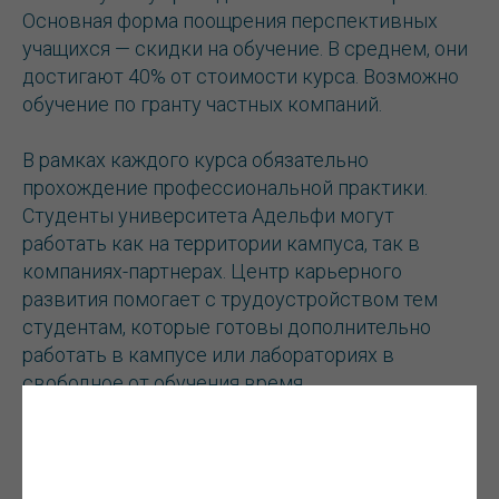
Основная форма поощрения перспективных
учащихся — скидки на обучение. В среднем, они
достигают 40% от стоимости курса. Возможно
обучение по гранту частных компаний.
В рамках каждого курса обязательно
прохождение профессиональной практики.
Студенты университета Адельфи могут
работать как на территории кампуса, так в
компаниях-партнерах. Центр карьерного
развития помогает с трудоустройством тем
студентам, которые готовы дополнительно
работать в кампусе или лабораториях в
свободное от обучения время.
Читайте также:
Как правильно Кремниевая или
Силиконовая долина?