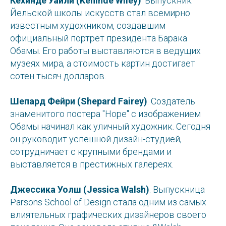
Кехинде Уайли (Kehinde Wiley)
. Выпускник
Использование материалов сайта studyglobal.ru
Йельской школы искусств стал всемирно
разрешено только при наличии активной ссылки. Все
права защищены.
известным художником, создавшим
официальный портрет президента Барака
Обамы. Его работы выставляются в ведущих
Политика обработки персональных данных
Публичная оферта
музеях мира, а стоимость картин достигает
С
Сведения об образовательной организации
сотен тысяч долларов.
Кодекс резидента
Шепард Фейри (Shepard Fairey)
. Создатель
знаменитого постера "Hope" с изображением
Обамы начинал как уличный художник. Сегодня
он руководит успешной дизайн-студией,
сотрудничает с крупными брендами и
выставляется в престижных галереях.
Джессика Уолш (Jessica Walsh)
. Выпускница
Parsons School of Design стала одним из самых
влиятельных графических дизайнеров своего