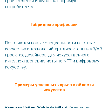
произведений искусства напрямую
потребителям.
Гибридные профессии
Появляются новые специальности на стыке
искусства и технологий: арт-директоры в VR/AR
проектах, дизайнеры для искусственного
интеллекта, специалисты по NFT и цифровому
искусству.
Связаться с нами:
+7 (495) 145-32-50
Примеры успешных карьер в области
искусства
info@studyglobal.ru
© 2026 StudyGlobal.