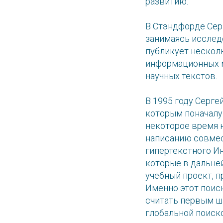
развитию.
В Стэндфорде Серг
занимаясь исслед
публикует нескол
информационных м
научных текстов.
В 1995 году Серге
которым поначалу
некоторое время 
написанию совмес
гипертекстного И
которые в дальней
учебный проект, 
Именно этот поис
считать первым ш
глобальной поиск