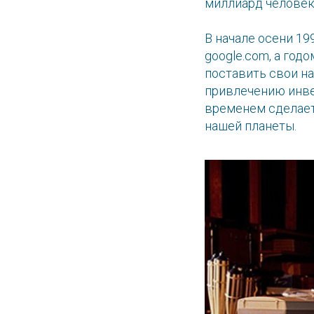
миллиард человек 
В начале осени 1
google.com, а го
поставить свои н
привлечению инве
временем сделает
нашей планеты.