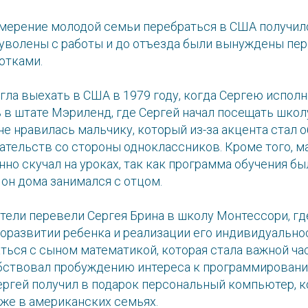
амерение молодой семьи перебраться в США получило
 уволены с работы и до отъезда были вынуждены пе
отками.
ла выехать в США в 1979 году, когда Сергею исполни
 в штате Мэриленд, где Сергей начал посещать школ
 не нравилась мальчику, который из-за акцента стал 
ательств со стороны одноклассников. Кроме того, м
но скучал на уроках, так как программа обучения бы
й он дома занимался с отцом.
тели перевели Сергея Брина в школу Монтессори, гд
оразвитии ребенка и реализации его индивидуальнос
ься с сыном математикой, которая стала важной час
бствовал пробуждению интереса к программировани
ргей получил в подарок персональный компьютер, к
же в американских семьях.