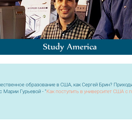
чественное образование в США, как Сергей Брин? Приход
с Марии Гурьевой - "
Как поступить в университет США с 