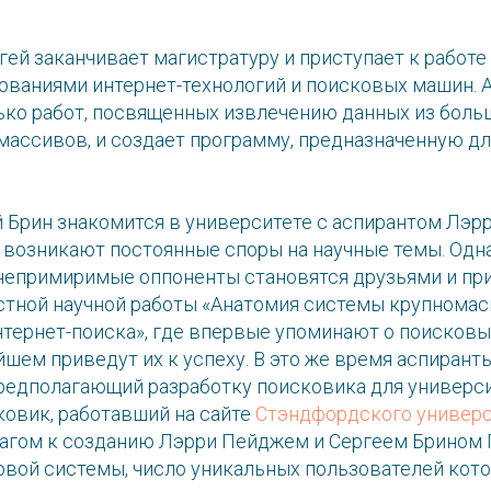
ей заканчивает магистратуру и приступает к работе
ованиями интернет-технологий и поисковых машин. 
ько работ, посвященных извлечению данных из боль
ассивов, и создает программу, предназначенную дл
й Брин знакомится в университете с аспирантом Лэр
 возникают постоянные споры на научные темы. Одна
непримиримые оппоненты становятся друзьями и пр
тной научной работы «Анатомия системы крупнома
нтернет-поиска», где впервые упоминают о поисковы
шем приведут их к успеху. В это же время аспиранты
предполагающий разработку поисковика для универси
ковик, работавший на сайте
Стэндфордского универс
агом к созданию Лэрри Пейджем и Сергеем Брином 
овой системы, число уникальных пользователей кот