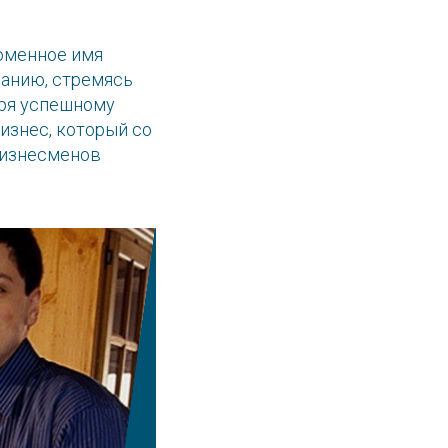
доменное имя
панию, стремясь
аря успешному
изнес, который со
бизнесменов