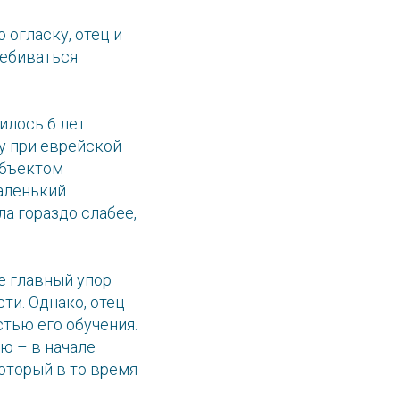
 огласку, отец и
ребиваться
лось 6 лет.
у при еврейской
объектом
аленький
ла гораздо слабее,
е главный упор
ти. Однако, отец
тью его обучения.
ю – в начале
оторый в то время