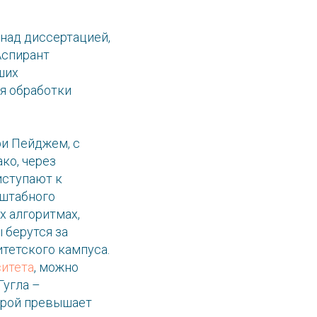
 над диссертацией,
Аспирант
ших
я обработки
ри Пейджем, с
ко, через
иступают к
сштабного
х алгоритмах,
 берутся за
тетского кампуса.
итета
, можно
Гугла –
орой превышает