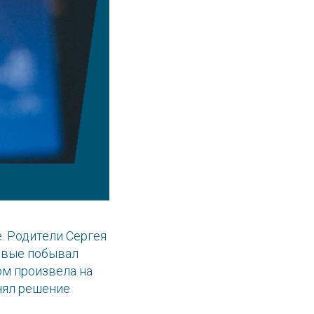
. Родители Сергея
рвые побывал
ом произвела на
нял решение