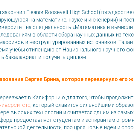
й закончил Eleanor Roosevelt High School (государст
ирующуюся на математике, науке и инженерии) и пос
верситет на специальность «Математика и вычисли
ледованиям в области сбора научных данных из тек
ассивов и неструктурированных источников. Талан
емя учебы стипендию от Национального научного фо
ь бакалавриат и получить диплом.
азование Сергея Брина, которое перевернуло его ж
переезжает в Калифорнию для того, чтобы продолжит
ниверситете
, который славится сильнейшими образ
ере высоких технологий и считается одним из самы
дфорд предоставляет студентам и аспирантам огро
ательской деятельности, поощряя новые идеи и спос