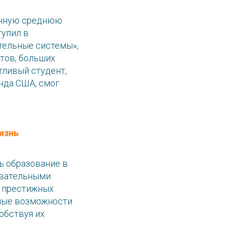
венную среднюю
тупил в
тельные системы»,
стов, больших
тливый студент,
нда США, смог
изнь
ь образование в
овательными
х престижных
мные возможности
обствуя их