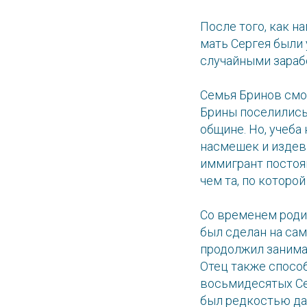
После того, как н
мать Сергея были
случайными зараб
Семья Бринов смог
Брины поселились
общине. Но, учеба
насмешек и издев
иммигрант постоян
чем та, по которо
Со временем роди
был сделан на сам
продолжил занимат
Отец также спосо
восьмидесятых Се
был редкостью да