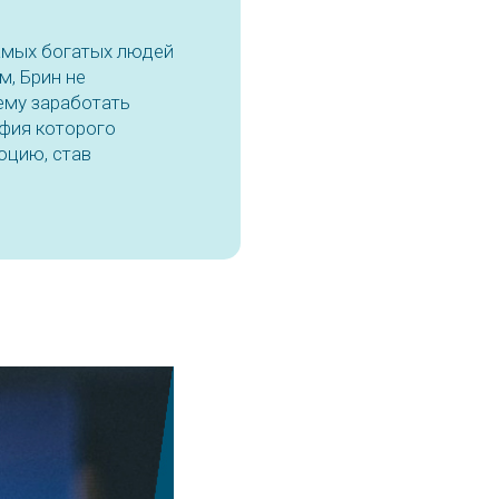
самых богатых людей
м, Брин не
ему заработать
афия которого
юцию, став