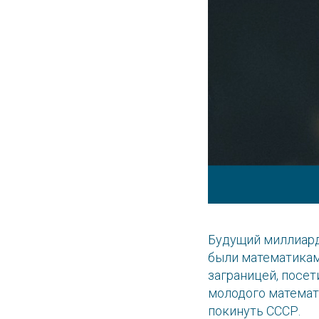
Будущий миллиард
были математикам
заграницей, посе
молодого математ
покинуть СССР.