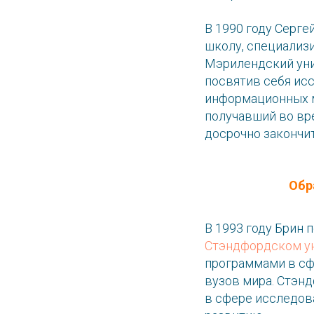
В 1990 году Серге
школу, специализ
Мэрилендский уни
посвятив себя исс
информационных м
получавший во вр
досрочно закончит
Обр
В 1993 году Брин 
Стэндфордском у
программами в сф
вузов мира. Стэн
в сфере исследов