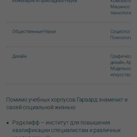
Инженерия и Прикладные Науки
Компьютерны
Машиностро
технологии,
Общественные Науки
Социология,
Психология,
Дизайн
Графический
дизайн, Архи
Модельное и
искусство
Помимо учебных корпусов Гарвард знаменит и
своей социальной жизнью:
Рэдклифф – институт для повышения
квалификации специалистам и различных