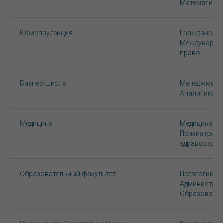
Математика,
Юриспруденция
Гражданское
Международн
право
Бизнес-школа
Менеджмент,
Аналитика д
Медицина
Медицина, Б
Психиатрия,
здравоохран
Образовательный факультет
Педагогика,
Администрир
Образовател