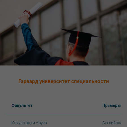
Гарвард университет специальности
Факультет
Примеры сп
Искусство и Наука
Английская л