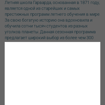
Летняя школа Гарварда, основанная в 1871 году,
является одной из старейших и самых
престижных программ летнего обучения в мире.
За свою богатую историю она вдохновила и
обучила сотни тысяч студентов из разных
уголков планеты. Данная сезонная программа
предлагает широкий выбор из более чем 300
курсов, охватывающих 60 дисциплин. Можно
выбрать базовые предметы (история,
литература, математика, естественные науки),
прикладные дисциплины (бизнес, право,
журналистика, медицина), а также творческие
направления (искусство, дизайн, музыка или
театр).
Летняя школа Гарварда
- это уникальный шанс
стать частью престижного образовательного
сообщества, получить незабываемый опыт и