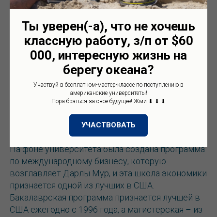
результатам 2019 года, USC занял 1 место по
спортивным показателям в США и 3 место по
Ты уверен(-а), что не хочешь
всему миру.
классную работу, з/п от $60
000, интересную жизнь на
Читайте также:
Лучшие университеты Нью-
берегу океана?
Йорка
Участвуй в бесплатном-мастер-классе по поступлению в
американские университеты!
Пора браться за свое будущее! Жми ⬇ ⬇ ⬇
Программа по международному бизнесу
УЧАСТВОВАТЬ
На фоне университета была создана программа
по международному бизнесу, которую
возглавляет Дарлы Мур, и эта школа экономики
признается одной из лучших в США.
Бакалаврская программа признается лучшей в
США ежегодно с 1996 года, а магистерская – из