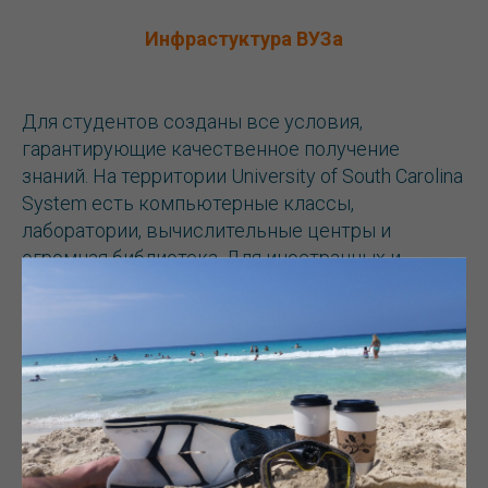
Инфрастуктура ВУЗа
Для студентов созданы все условия,
гарантирующие качественное получение
знаний. На территории University of South Carolina
System есть компьютерные классы,
лаборатории, вычислительные центры и
огромная библиотека. Для иностранных и
иногородних студентов предусмотрены места
в общежитии, которое находится на территории
кампуса. Учебное заведение поддерживает и
спортивный настрой студентов, на территории
университета и близлежащего парка
оборудовано несколько спортивных полей,
закрытый бассейн, тренажерный зал и
помещение для танцев\гимнастики. По