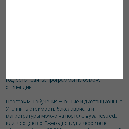
IT-технологии, точные науки.
Поступить в Университет штата Северная
Каролина в Роли сложно — процент принятых
составляет около 60% от подавших заявки.
Потребуется показать отличную
академическую успеваемость, высокую
заинтересованность, мотивацию и баллы по
языковым тестам. Стоимость — около $ 9000 в
год, есть гранты, программы по обмену,
стипендии.
Программы обучения — очные и дистанционные.
Уточнить стоимость бакалавриата и
магистратуры можно на портале вуза ncsu.edu
или в соцсетях. Ежегодно в университете