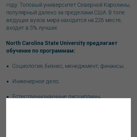
году. Топовый университет Северной Каролины,
популярный далеко за пределами США. В топе
ведущих вузов мира находится на 226 месте,
входит в 5% лучших.
North Carolina State University предлагает
обучение по программам:
Социология, бизнес, менеджмент, финансы;
Инженерное дело;
Естественнонаучные дисциплины;
Медицинские, биотехнологии, фармацевтика,
химия ;
Искусство и гуманитарные науки;