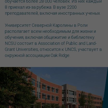
обучается более 28 000 человек. Из них каждый
8 приехал из-за рубежа. В вузе 2200
преподавателей, включая иностранных ученых.
Университет Северной Каролины в Роли
располагает всем необходимым для жизни и
обучения, включая общежитие и библиотеку.
NCSU состоит в Association of Public and Land-
Grant Universities, относится к UNCS, участвует в
окружной ассоциации Oak Ridge.