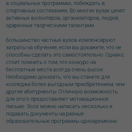
в социальных программах, побеждать в
спортивных состязаниях. Во многих вузах ценят
активных волонтеров, организаторов, людей,
одаренных творческими талантами.
Большинство частных вузов компенсируют
затраты на обучение, если вы докажете, что не
способны сделать это самостоятельно. Однако,
стоит помнить о том, что конкурс на
бесплатные места всегда очень высок.
Необходимо доказать, что вы станете для
Связаться с нами:
колледжа более выгодным приобретением, чем
+7 (495) 145-32-50
другие абитуриенты. Отличную возможность
info@studyglobal.ru
для этого предоставляет мотивационное
письмо. Эссе можно написать несколько и
подавать документы на разные
© 2026 StudyGlobal.
Использование материалов сайта studyglobal.ru
образовательные программы одновременно.
разрешено только при наличии активной ссылки. Все
права защищены.