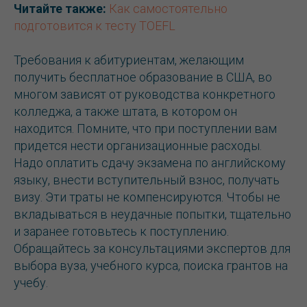
Читайте также:
Как самостоятельно
подготовится к тесту TOEFL
Политика обработки персональных данных
Публичная оферта
С
Требования к абитуриентам, желающим
Сведения об образовательной организации
получить бесплатное образование в США, во
Кодекс резидента
многом зависят от руководства конкретного
колледжа, а также штата, в котором он
находится. Помните, что при поступлении вам
придется нести организационные расходы.
Надо оплатить сдачу экзамена по английскому
языку, внести вступительный взнос, получать
визу. Эти траты не компенсируются. Чтобы не
вкладываться в неудачные попытки, тщательно
и заранее готовьтесь к поступлению.
Обращайтесь за консультациями экспертов для
выбора вуза, учебного курса, поиска грантов на
учебу.