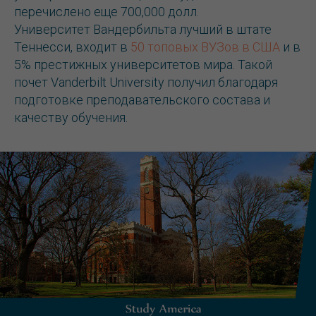
перечислено еще 700,000 долл.
Университет Вандербильта лучший в штате
Теннесси, входит в
50 топовых ВУЗов в США
и в
5% престижных университетов мира. Такой
почет Vanderbilt University получил благодаря
подготовке преподавательского состава и
качеству обучения.