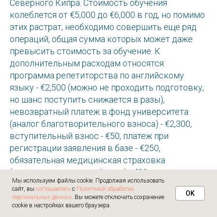
Северного Кипра. Стоимость обучения
колеблется от €5,000 до €6,000 в год, но помимо
этих растрат, необходимо совершить еще ряд
операций, общая сумма которых может даже
превысить стоимость за обучение. К
дополнительным расходам относятся:
программа репетиторства по английскому
языку - €2,500 (можно не проходить подготовку,
но шанс поступить снижается в разы),
невозвратный платеж в фонд университета
(аналог благотворительного взноса) - €2,300,
вступительный взнос - €50, платеж при
регистрации заявления в базе - €250,
Связаться с нами:
обязательная медицинская страховка
+7 (495) 145-32-50
(покупается на каждый курс) - €80, плата за
info@studyglobal.ru
Мы используем файлы cookie. Продолжая использовать
предстоящие культурные мероприятия,
сайт, вы
соглашаетесь
с
Политикой обработки
OK
проводимые на территории кампуса - €125, 5%
персональных данных
. Вы можете отключить сохранение
cookie в настройках вашего браузера.
налога на добавленную стоимость от суммы за
© 2026 StudyGlobal.
Использование материалов сайта studyglobal.ru