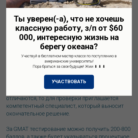
Ты уверен(-а), что не хочешь
Получение результатов GMAT экзамена
классную работу, з/п от $60
000, интересную жизнь на
Результаты экзамена придут в виде письма на
берегу океана?
указанную электронную почту, а позже будет
Участвуй в бесплатном-мастер-классе по поступлению в
выслан печатный вариант документа.
американские университеты!
Результатов придется ждать от 14 до 30 дней.
Пора браться за свое будущее! Жми ⬇ ⬇ ⬇
Все тесты проверяет компьютер, а эссе –
УЧАСТВОВАТЬ
преподаватель и компьютер, при этом
выставляя каждый свой балл. Если баллы
отличаются, то для проверки приглашается
компетентный специалист, который выносит
окончательное решение.
За GMAT тестирование можно получить 200-800
баллов, а также будет указываться процентное