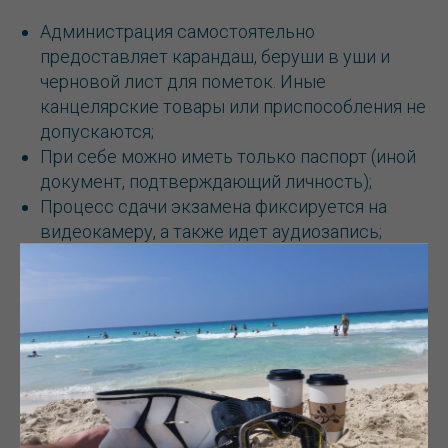
Администрация самостоятельно
предоставляет карандаш, беруши в уши и
черновой лист для пометок. Иные
канцелярские товары или приспособления не
допускаются;
При себе можно иметь только паспорт (иной
документ, подтверждающий личность);
Процесс сдачи экзамена фиксируется на
видеокамеру, а также идет аудиозапись;
Телефоны и иные гаджеты оставляются в
другой комнате под присмотром.
За время экзамена можно выйти из помещения
всего 2 раза и каждый раз ставить свою
подпись на административном документе.
Читайте также:
Американские университеты с
бесплатным обучением для русских