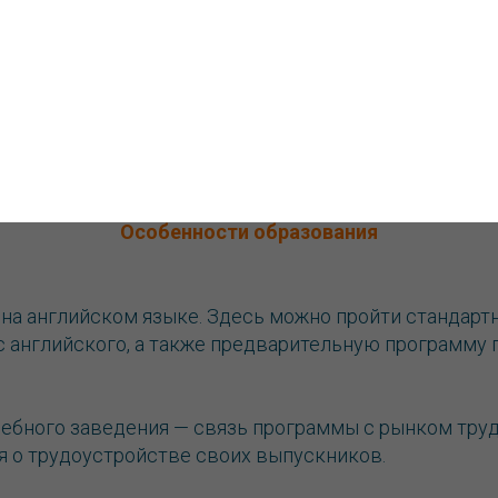
ершенствовать язык перед поступлением в тот или и
ь каждой программы — один или два семестра.
остребованные профессии в США
Особенности образования
 на английском языке. Здесь можно пройти стандарт
с английского, а также предварительную программу
чебного заведения — связь программы с рынком труд
я о трудоустройстве своих выпускников.