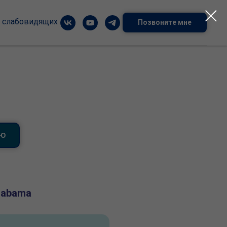
я слабовидящих
Позвоните мне
ИЮ
labama