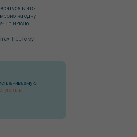
ература в это
имерно на одну
чно и ясно.
атах. Поэтому
кооплачиваемую
ступить в