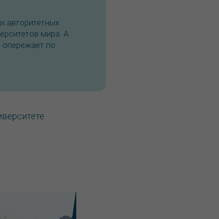
ых авторитетных
ерситетов мира. А
 опережает по
ниверситете