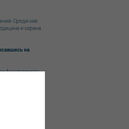
ений. Среди них
едицина и охрана
писавшись на
рс бакалавриата.
урс бакалавриата.
 погрузиться в
ским языком для
шения программы
оторый помогает