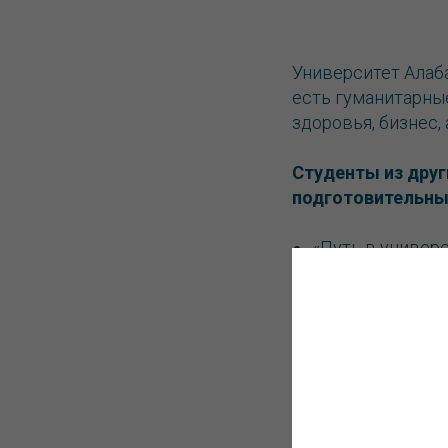
Университет Алаб
есть гуманитарные
здоровья, бизнес,
Студенты из друг
подготовительны
«Путь в универ
После прохожде
«Путь в магистр
выбранные обла
более успешног
студента зачис
«Академический