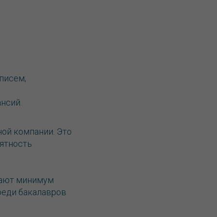
писем;
ансий.
ной компании. Это
ятность
чают минимум
реди бакалавров