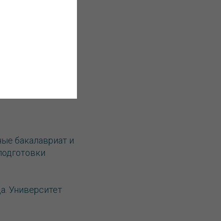
ной вуз.
ные бакалавриат и
 подготовки
а. Университет