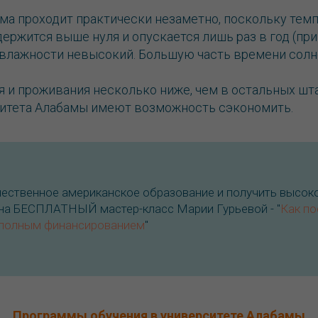
ма проходит практически незаметно, поскольку темп
ержится выше нуля и опускается лишь раз в год (пр
 влажности невысокий. Большую часть времени солне
 и проживания несколько ниже, чем в остальных шт
итета Алабамы имеют возможность сэкономить.
ачественное американское образование и получить высо
 на БЕСПЛАТНЫЙ мастер-класс Марии Гурьевой - "
Как по
 полным финансированием
"
Программы обучения в университете Алабамы