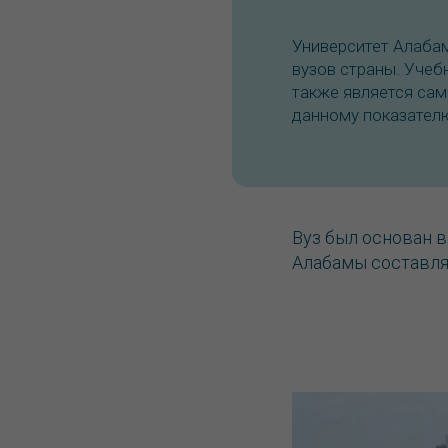
Университет Алабам
вузов страны. Учеб
также является са
данному показател
Вуз был основан в
Алабамы составляе