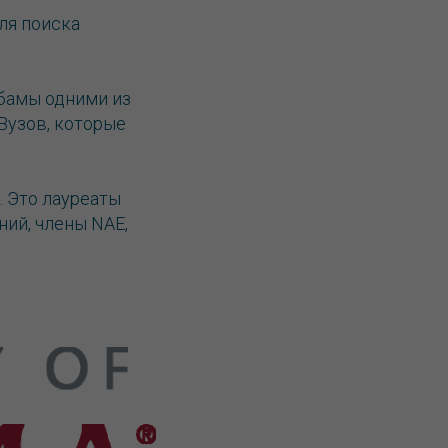
ля поиска
бамы одними из
«Вузов, которые
 Это лауреаты
ий, члены NAE,