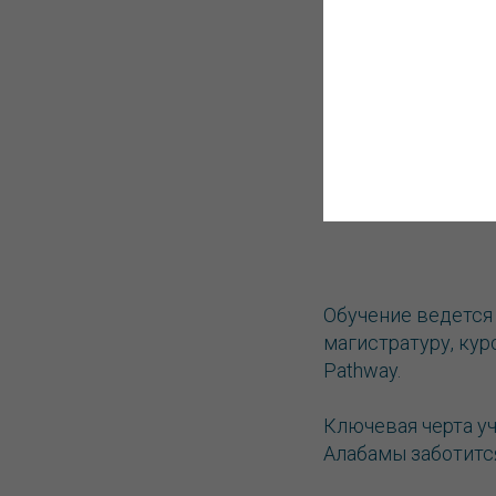
студентам усов
Продолжительност
Читайте также:
В
Обучение ведется
магистратуру, кур
Pathway.
Ключевая черта у
Алабамы заботитс