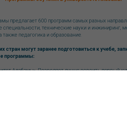
амы предлагает 600 программ самых разных направл
 специальности, технические науки и инжиниринг, м
 а также педагогика и образование.
их стран могут заранее подготовиться к учебе, за
е программы:
ситет Алабамы». Позволяет лучше освоить первый ку
ния программы студент сразу поступает на второй к
атуру». В этом случае студенты могут более глубоко
сти знаний, а также улучшить свое владение англий
о обучения в магистратуре. После успешного завер
ляют на второй курс магистратуры.
 английский». Это интенсивный курс английского, к