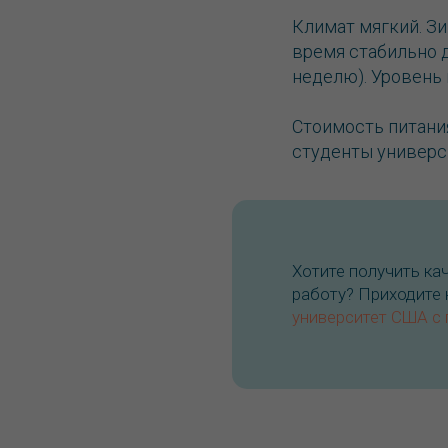
Климат мягкий. Зи
время стабильно д
неделю). Уровень
Стоимость питания
студенты универс
Хотите получить к
работу? Приходите
университет США с