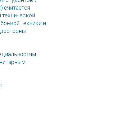
) считается
и технической
 боевой техники и
удостоены
пециальностям
анитарным
: