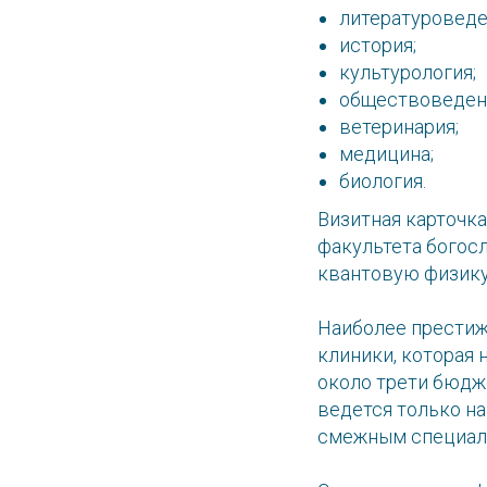
литературоведе
история;
культурология;
обществоведен
ветеринария;
медицина;
биология.
Визитная карточка
факультета богос
квантовую физику
Наиболее престиж
клиники, которая 
около трети бюдже
ведется только н
смежным специал