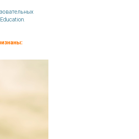
азовательных
ducation.
ризнаны: