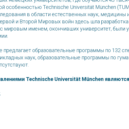
ой особенностью Technische Universität München (TUM
следования в области естественных наук, медицины 
ервой и Второй Мировых войн здесь шла разработка
х с мировым именем, окончивших университет, были 
ии.
е предлагает образовательные программы по 132 с
рикладных наук, образовательные программы по гум
тсутствуют.
лениями Technische Universität München являются
;