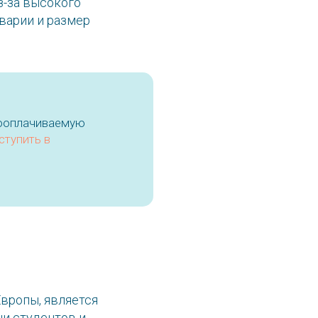
из-за высокого
аварии и размер
кооплачиваемую
ступить в
Европы, является
чи студентов и