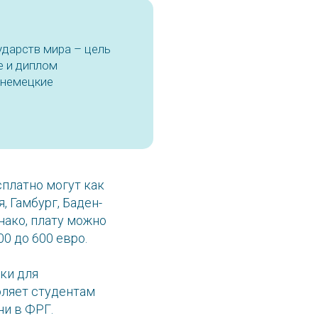
ударств мира – цель
е и диплом
 немецкие
платно могут как
, Гамбург, Баден-
нако, плату можно
0 до 600 евро.
ки для
оляет студентам
ни в ФРГ.