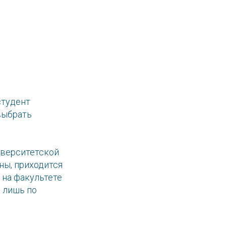
студент
выбрать
иверситетской
ны, приходится
 на факультете
 лишь по