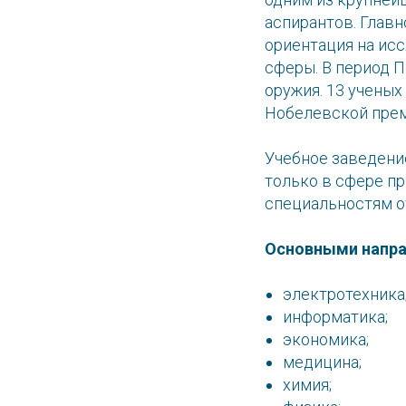
аспирантов. Главн
ориентация на ис
сферы. В период П
оружия. 13 учены
Нобелевской прем
Учебное заведени
только в сфере п
специальностям о
Основными направ
электротехника
информатика;
экономика;
медицина;
химия;