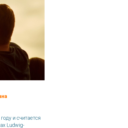
ана
году и считается
ах Ludwig-