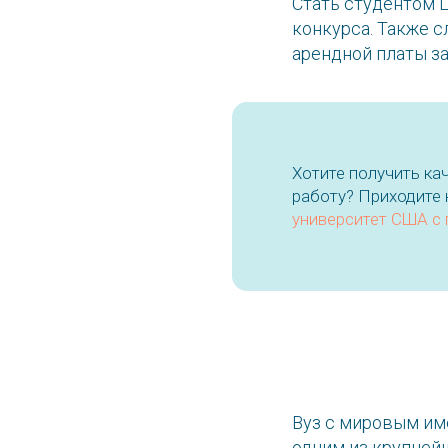
Стать студентом L
конкурса. Также с
арендной платы за
Хотите получить к
работу? Приходите
университет США с
Вуз с мировым име
одним из крупней