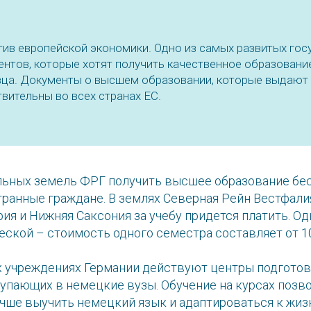
ив европейской экономики. Одно из самых развитых гос
ентов, которые хотят получить качественное образовани
зца. Документы о высшем образовании, которые выдают
твительны во всех странах ЕС.
альных земель ФРГ получить высшее образование бес
транные граждане. В землях Северная Рейн Вестфалия
ия и Нижняя Саксония за учебу придется платить. Од
ской – стоимость одного семестра составляет от 10
х учреждениях Германии действуют центры подготов
тупающих в немецкие вузы. Обучение на курсах позв
учше выучить немецкий язык и адаптироваться к жиз