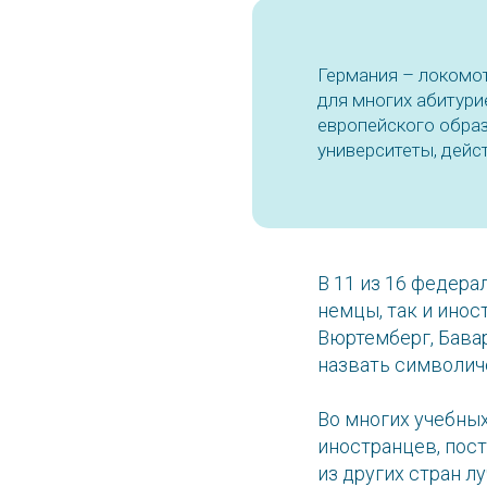
Германия – локомот
для многих абитури
европейского обра
университеты, дейс
В 11 из 16 федер
немцы, так и инос
Вюртемберг, Бавар
назвать символиче
Во многих учебны
иностранцев, пос
из других стран л