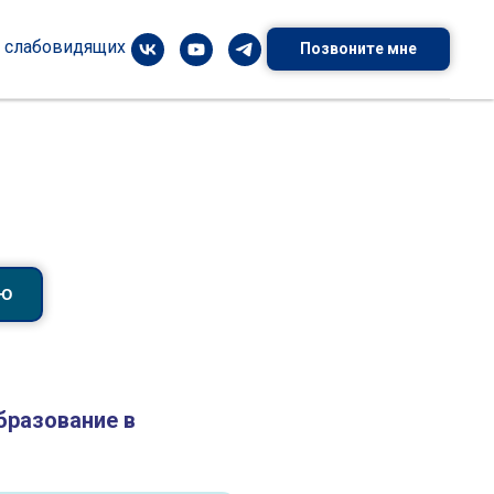
я слабовидящих
Позвоните мне
ИЮ
бразование в