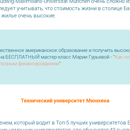
udwig-Maximilians-Universität München очень сложно 
ледует учитывать, что стоимость жизни в столице Б
 жилье очень высокие.
ачественное американское образование и получить высо
 на БЕСПЛАТНЫЙ мастер-класс Марии Гурьевой - "
Как по
 полным финансированием
"
Технический университет Мюнхена
нем, который водит в Топ-5 лучших университетов 
ших немецких университетов, где обучаются 43 тыся