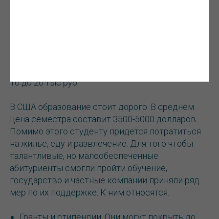
Стоимость платного обучения относительно
показателей Европы и США невысока. В
среднем цена семестра начинается от 50 тыс
руб и до 250 тыс руб. Студент может
дополнительно пройти платные курсы по
выбранному направлению. Это будет стоить от
10 до 20 тыс руб.
В США образование стоит дорого. В среднем
цена семестра составит 3500-5000 долларов.
Помимо этого студенту придется потратиться
на жилье, еду и развлечение. Для того чтобы
талантливые, но малообеспеченные
абитуриенты смогли пройти обучение,
государство и частные компании приняли ряд
мер по их поддержке. К ним относятся:
Гранты и стипендии. Они могут покрыть до