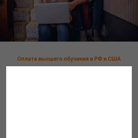
Оплата высшего обучения в РФ и США
В РФ обучение в государственных
университетах, институтах, академиях
бесплатное. Количество коммерческих мест
составляет не более 20% от всего потока. При
этом студент может перевестись с платного на
бесплатное отделение, сдав дополнительные
экзамены и имея положительные оценки.