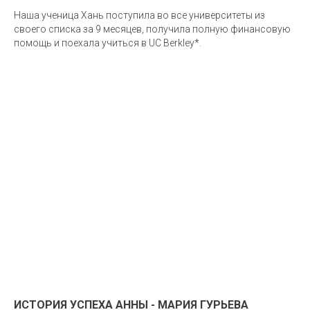
Использование материалов сайта studyglobal.ru
Наша ученица Хань поступила во все университеты из
разрешено только при наличии активной ссылки. Все
права защищены.
своего списка за 9 месяцев, получила полную финансовую
помощь и поехала учиться в UC Berkley*.
Политика обработки персональных данных
Публичная оферта
С
Сведения об образовательной организации
Кодекс резидента
ИСТОРИЯ УСПЕХА АННЫ - МАРИЯ ГУРЬЕВА