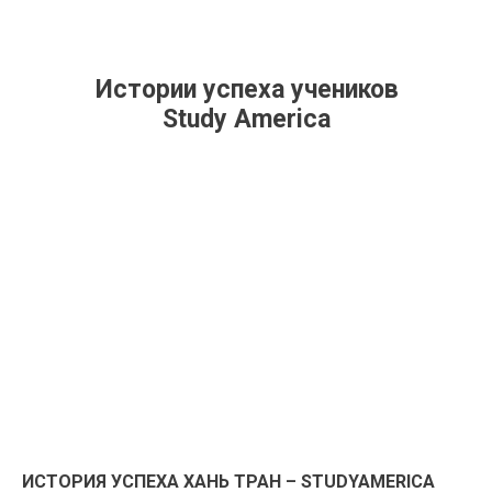
Истории успеха учеников
Study America
Связаться с нами:
+7 (495) 145-32-50
info@studyglobal.ru
ИСТОРИЯ УСПЕХА ХАНЬ ТРАН – STUDYAMERICA
© 2026 StudyGlobal.